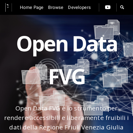
Home Page
Browse
Developers
Open Data
FVG
Open Data FVG è lo strumento per
rendere accessibili e liberamente fruibili i
dati della Regione Friuli Venezia Giulia